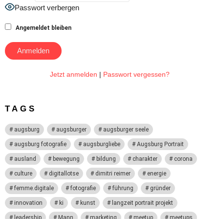
Passwort verbergen
Angemeldet bleiben
Jetzt anmelden
|
Passwort vergessen?
TAGS
augsburg
augsburger
augsburger seele
augsburg fotografie
augsburgliebe
Augsburg Portrait
ausland
bewegung
bildung
charakter
corona
culture
digitallotse
dimitri reimer
energie
femme.digitale
fotografie
führung
gründer
innovation
ki
kunst
langzeit portrait projekt
leadership
Mann
marketing
meetup
meetups