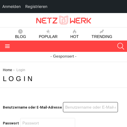
Anmelden
Registrieren
BLOG
POPULAR
HOT
TRENDING
S
Menu
- Gesponsert -
You are here:
Home
Login
LOGIN
Benutzername oder E-Mail-Adresse
Passwort