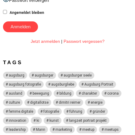
Passwort verbergen
Angemeldet bleiben
Jetzt anmelden
|
Passwort vergessen?
TAGS
augsburg
augsburger
augsburger seele
augsburg fotografie
augsburgliebe
Augsburg Portrait
ausland
bewegung
bildung
charakter
corona
culture
digitallotse
dimitri reimer
energie
femme.digitale
fotografie
führung
gründer
innovation
ki
kunst
langzeit portrait projekt
leadership
Mann
marketing
meetup
meetups