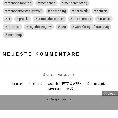
mensch-montag
menschen
menschmontag
menschmontag portrait
nachhaltig
netzwerk
portrait
pr
projekt
reimer photograph
social media
startup
startups
togetherwegrow
twg
werbefotograf augsburg
workshop
NEUESTE KOMMENTARE
© NETZ & WERK 2025
Kontakt
Über uns
Jobs bei NETZ & WERK
Datenschutz
Impressum
AGB
close
- Gesponsert -