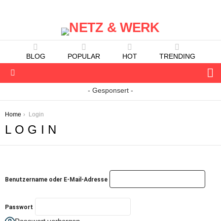
BLOG
POPULAR
HOT
TRENDING
S
Menu
- Gesponsert -
You are here:
Home
Login
LOGIN
Benutzername oder E-Mail-Adresse
Passwort