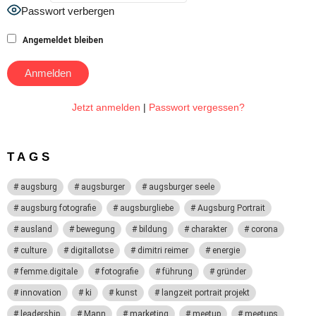
Passwort verbergen
Angemeldet bleiben
Jetzt anmelden
|
Passwort vergessen?
TAGS
augsburg
augsburger
augsburger seele
augsburg fotografie
augsburgliebe
Augsburg Portrait
ausland
bewegung
bildung
charakter
corona
culture
digitallotse
dimitri reimer
energie
femme.digitale
fotografie
führung
gründer
innovation
ki
kunst
langzeit portrait projekt
leadership
Mann
marketing
meetup
meetups