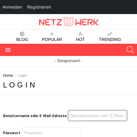
Anmelden
Registrieren
BLOG
POPULAR
HOT
TRENDING
S
Menu
- Gesponsert -
You are here:
Home
Login
LOGIN
Benutzername oder E-Mail-Adresse
Passwort